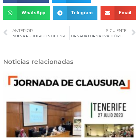
WhatsApp
Telegram
Email
ANTERIOR
SIGUIENTE
NUEVA PUBLICACIÓN DE GMR CANARIAS SOBRE DIOCALANDRA FRUMENTI (FABRICIUS), «EL ESCARABAJO DE LAS CUATRO MANCHAS»
JORNADA FORMATIVA TEÓRICA-PRÁCTICA EN CABO VERDE: “DESCRIPCIÓN, MANEJO Y CRÍA DE CRYPTOLAEMUS MONTROUZIERI MULSANT”
Noticias relacionadas