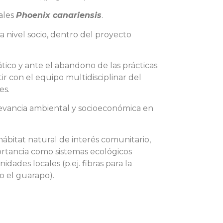
ales
Phoenix canariensis
.
 nivel socio, dentro del proyecto
mático y ante el abandono de las prácticas
r con el equipo multidisciplinar del
es.
levancia ambiental y socioeconómica en
hábitat natural de interés comunitario,
ortancia como sistemas ecológicos
ades locales (p.ej. fibras para la
o el guarapo).