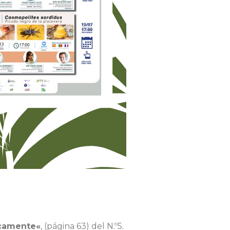
camente«
, (página 63) del N.º5.