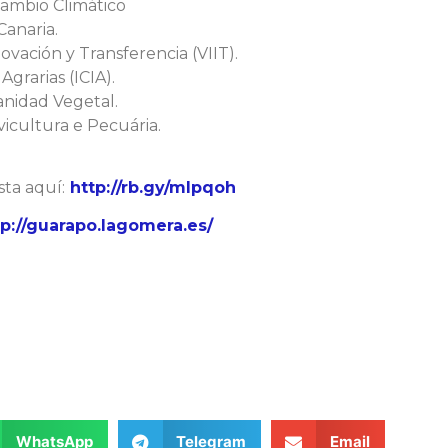
Cambio Climático
Canaria.
ovación y Transferencia (VIIT).
Agrarias (ICIA).
anidad Vegetal.
vicultura e Pecuária.
ta aquí:
http://rb.gy/mlpqoh
tp://guarapo.lagomera.es/
WhatsApp
Telegram
Email