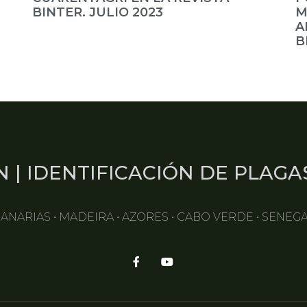
BINTER. JULIO 2023
M
A
B
N | IDENTIFICACIÓN DE PLAGA
ANARIAS • MADEIRA • AZORES • CABO VERDE • SENEG